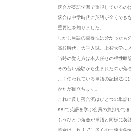
落合が英語学習で重視しているの
落合は中学時代に英語が全くでき
重要性を知りました。
しかし単語の重要性は分かったも
高校時代、大学入試、上智大学に
当時の覚え方は本人任せの根性暗
その苦い経験から生まれたのが落
よく使われている単語の記憶法に
かたが目立ちます。
これに反し
落合流はひとつの単語
KAIで英語を学ぶ会員の負担をで
もうひとつ落合が単語と同様に英
落合はこれまでに多くの一流大学