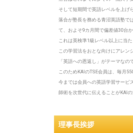
そして短期間で英語レベルを上げ
落合が塾長を務める青沼英語塾では
て、およそ9カ月間で偏差値30台
これは英検準1級レベル以上に当た
この学習法をおとな向けにアレンジした
「英語への恩返し」がテーマなの
このためKAIのTSE会員は、毎
今までは会員への英語学習サービ
師術を次世代に伝えることがKAI
理事長挨拶