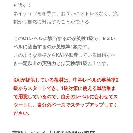
●
話す：
ネイティブを相手に、お互いにストレスなく、流
暢かつ自然に対話することができる
この
C1レベルに該当するのが英検1級
で、
B２レ
ベルに該当するのが英検準1級
です。
このような基準から
KAI
が
推奨
している目指すべ
き
一定以上の英語
力
とは
英検準1級
以上です。
KAIが提供している教材は、中学レベルの英検準2
級からスタートでき、1級対策に使える単語集ま
で用意しているので、自分のレベルに合わせてス
タートし、自分のペースでステップアップしてく
ださい。