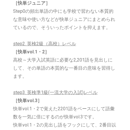
［快単ジュニア］
Step0の頻出単語の中にも学校で習わない本質的
な意味や使い方などが快単ジュニアにまとめられ
ているので、そういったポイントを抑えます。
step2. 英検2級（高校）レベル
［快単
vol.1・2］
高校～大学入試英語に必要な2,201語を見出しに
して、その単語の本質的な一番目の意味を習得し
ます。
step3. 英検準1級(一流大学の入試)レベル
［快単vol.3］
快単vol.1・2で覚えた2201語をベースにして語彙
数を一気に倍にするのが快単vol.3です。
快単
vol.1・2の見出し語をフックにして、2番目以