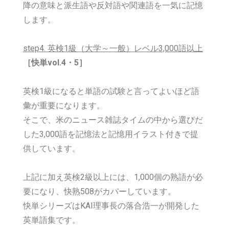
降の意味と派生語や反対語や関連語を一気に記憶
します。
step4. 英検1級（大学～一般）レベル3,000語以上
［快単vol.4・5］
英検1級になると単語の試験と言ってよいほど語
彙が重要になります。
そこで、米のニュース雑誌タイムの中から選びだ
した3,000語を記憶法と記憶用イラスト付きで提
供しています。
上記に加え英検2級以上には、1,000個の熟語が必
要になり、快熟508がカバーしています。
快単シリーズはKAI理事長の落合浩一が開発した
英単語集です。