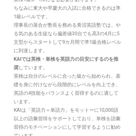
ちなみに東大や早慶大の入試に合格できるのは準
1級レベルです。
理事長の落合が塾長を務める青沼英語塾では、や
る気のある生徒なら偏差値30台でも高3の4月に5
文型からスタートして9カ月間で準1級合格レベル
に到達します。
KAIでは英検・単検を英語力の目安にするのを推
奨
しています。
英検は自分のレベルに合った級から始められ、基
礎を身に付けながら段階的にレベルを向上でき、
英語の4技能をバランスよく習得するのに適して
います。
KAIは「英語力＝単語力」をモットーに10,000語
以上の語彙習得をサポートしており、単検を語彙
習得のモチベーションにして学習するように勧め
ています。